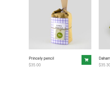
Princely pencil
Daha
$
35.00
$
35.3