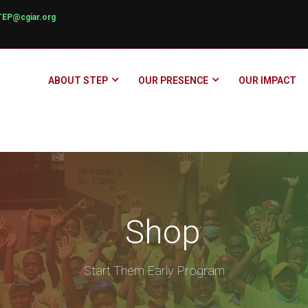
TEP@cgiar.org
ABOUT STEP
OUR PRESENCE
OUR IMPACT
Shop
Start Them Early Program