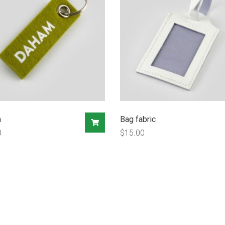
m
Bag fabric
0
$
15.00